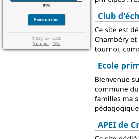
91%
Club d'éc
Ce site est d
Chambéry et 
© LegTux - 2022
À propos
-
CGU
tournoi, comp
Ecole pri
Bienvenue sur
commune du M
familles mais
pédagogiques
APEI de Cr
Ce site dédi