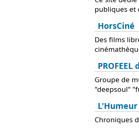
publiques et 
HorsCiné
Des films lib
cinémathèque,
PROFEEL d
Groupe de mu
"deepsoul" "f
L'Humeur 
Chroniques d