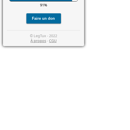
91%
© LegTux - 2022
À propos
-
CGU