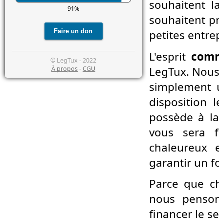
souhaitent 
91%
souhaitent pr
petites entre
L'esprit
comm
© LegTux - 2022
LegTux. Nous
À propos
-
CGU
simplement 
disposition 
possède à la 
vous sera f
chaleureux 
garantir un 
Parce que 
nous penso
financer le s