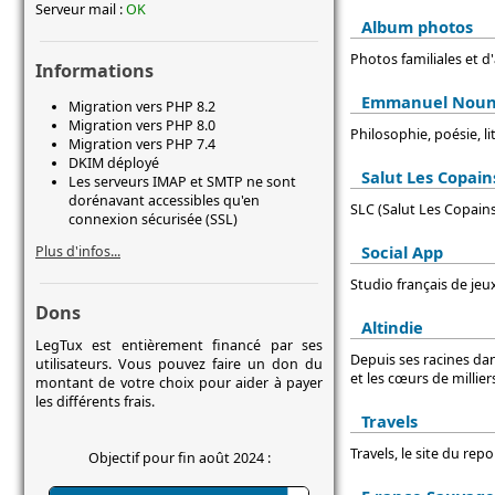
Serveur mail :
OK
Album photos
Photos familiales et d'
Informations
Emmanuel Noun
Migration vers PHP 8.2
Migration vers PHP 8.0
Philosophie, poésie, li
Migration vers PHP 7.4
DKIM déployé
Salut Les Copain
Les serveurs IMAP et SMTP ne sont
dorénavant accessibles qu'en
SLC (Salut Les Copains)
connexion sécurisée (SSL)
Social App
Plus d'infos...
Studio français de jeu
Dons
Altindie
LegTux est entièrement financé par ses
Depuis ses racines dan
utilisateurs. Vous pouvez faire un don du
et les cœurs de millie
montant de votre choix pour aider à payer
les différents frais.
Travels
Travels, le site du re
Objectif pour fin août 2024 :