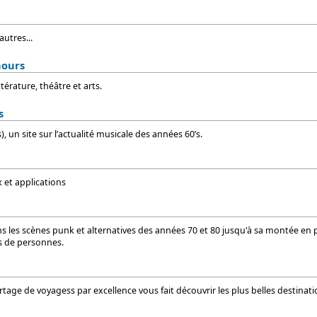
autres...
ours
ttérature, théâtre et arts.
s
, un site sur l’actualité musicale des années 60’s.
x et applications
s les scènes punk et alternatives des années 70 et 80 jusqu'à sa montée en p
rs de personnes.
portage de voyagess par excellence vous fait découvrir les plus belles destin