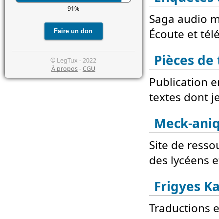
91%
Saga audio m
Écoute et tél
Pièces de 
© LegTux - 2022
À propos
-
CGU
Publication e
textes dont je
Meck-ani
Site de ress
des lycéens e
Frigyes K
Traductions e