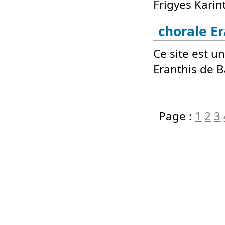
Frigyes Karin
chorale Er
Ce site est u
Eranthis de Ba
Page :
1
2
3