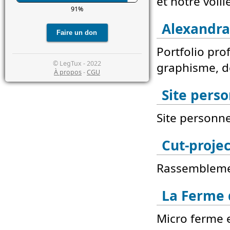
et notre voil
91%
Alexandra
Portfolio pr
© LegTux - 2022
graphisme, dé
À propos
-
CGU
Site pers
Site personn
Cut-projec
Rassemblemen
La Ferme 
Micro ferme 