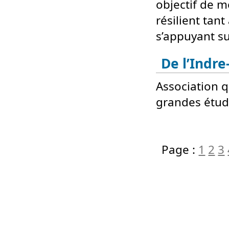
objectif de m
résilient tan
s’appuyant su
De l’Indre
Association q
grandes étude
Page :
1
2
3