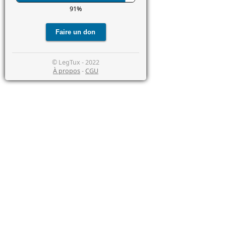
91%
© LegTux - 2022
À propos
-
CGU