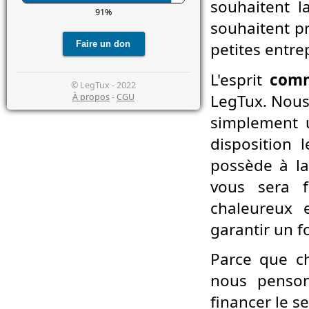
souhaitent 
91%
souhaitent pr
petites entre
L'esprit
comm
© LegTux - 2022
LegTux. Nous
À propos
-
CGU
simplement 
disposition 
possède à la 
vous sera f
chaleureux 
garantir un 
Parce que 
nous penso
financer le s